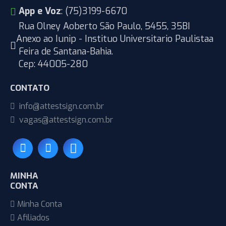
App e Voz
: (75)3199-6670
Rua Olney Aoberto São Paulo, 5455, 35BI
Anexo ao Iunip - Instituo Universitario Paulistaa
Feira de Santana-Bahia.
Cep: 44005-280
CONTATO
info@attestsign.com.br
vagas@attestsign.com.br
MINHA
CONTA
Minha Conta
Afiliados