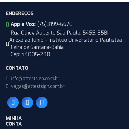
ENDEREÇOS
App e Voz
: (75)3199-6670
Rua Olney Aoberto São Paulo, 5455, 35BI
Anexo ao Iunip - Instituo Universitario Paulistaa
Feira de Santana-Bahia.
Cep: 44005-280
CONTATO
info@attestsign.com.br
vagas@attestsign.com.br
MINHA
CONTA