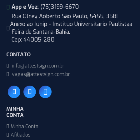
App e Voz
: (75)3199-6670
Rua Olney Aoberto São Paulo, 5455, 35BI
Anexo ao Iunip - Instituo Universitario Paulistaa
Feira de Santana-Bahia.
Cep: 44005-280
CONTATO
info@attestsign.com.br
vagas@attestsign.com.br
MINHA
CONTA
Minha Conta
Afiliados